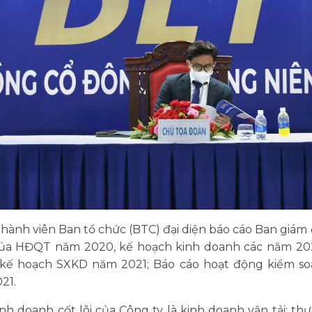
thành viên Ban tổ chức (BTC) đại diện báo cáo Ban giám 
của HĐQT năm 2020, kế hoạch kinh doanh các năm 2021
kế hoạch SXKD năm 2021; Báo cáo hoạt động kiểm so
21.
nh doanh cốt lõi của Công ty là kinh doanh vận tải; t