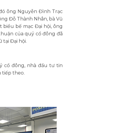
o đó ông Nguyễn Đình Trạc
 ông Đỗ Thành Nhân, bà Vũ
t biểu bế mạc Đại hội, ông
 thuận của quý cổ đông đã
ại Đại hội.
 cổ đông, nhà đầu tư tin
 tiếp theo.