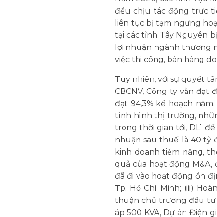
đều chịu tác động trực ti
liên tục bị tạm ngưng ho
tại các tỉnh Tây Nguyên b
lợi nhuận ngành thương m
việc thi công, bán hàng do
Tuy nhiên, với sự quyết t
CBCNV, Công ty vẫn đạt đ
đạt 94,3% kế hoạch năm. 
tình hình thị trường, nhữ
trong thời gian tới, DL1 
nhuận sau thuế là 40 tỷ 
kinh doanh tiềm năng, th
quả của hoạt động M&A, đặ
đã đi vào hoạt động ổn đ
Tp. Hồ Chí Minh; (iii) H
thuận chủ trương đầu tư 
áp 500 KVA, Dự án Điện gi