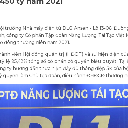
 450 tỷ năm 2021
 Hội trường Nhà máy điện tử DLG Ansen - Lô I3-06, Đườ
nh, công ty Cổ phần Tập đoàn Năng Lượng Tái Tạo Việt 
cổ đông thường niên năm 2021.
hành viên Hội đồng quản trị (HĐQT) và sự hiện diện của
tỷ lệ 95,42% tổng số cổ phần có quyền biểu quyết. Tại Đ
g ty hướng dẫn thực hiện đầy đủ thông điệp 5K của bộ
ỷ quyền làm Chủ tọa đoàn, điều hành ĐHĐCĐ thường ni