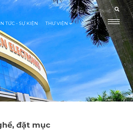
TUYỂN DỤNG
LIÊN HỆ
IN TỨC - SỰ KIỆN
THƯ VIỆN
ghề, đặt mục