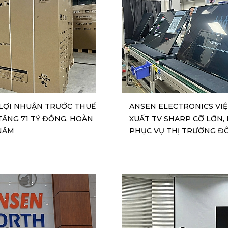
 LỢI NHUẬN TRƯỚC THUẾ
ANSEN ELECTRONICS VI
TĂNG 71 TỶ ĐỒNG, HOÀN
XUẤT TV SHARP CỠ LỚN,
NĂM
PHỤC VỤ THỊ TRƯỜNG Đ