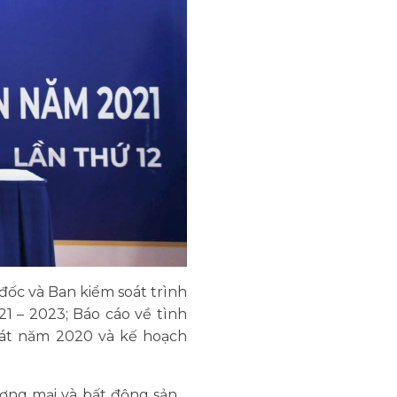
đốc và Ban kiểm soát trình
 – 2023; Báo cáo về tình
át năm 2020 và kế hoạch
hương mại và bất động sản…