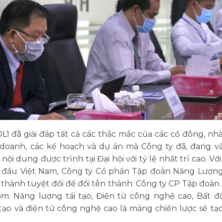
DL1 đã giải đáp tất cả các thắc mắc của các cổ đông, nh
oanh, các kế hoạch và dự án mà Công ty đã, đang và s
i dung được trình tại Đại hội với tỷ lệ nhất trí cao. V
đầu Việt Nam, Công ty Cổ phần Tập đoàn Năng Lượng T
n thành tuyệt đối để đổi tên thành: Công ty CP Tập đoàn 
: Năng lượng tái tạo, Điện tử công nghệ cao, Bất độ
 tạo và điện tử công nghệ cao là mảng chiến lược sẽ tạ