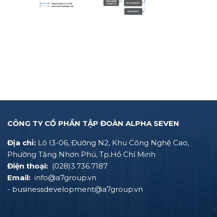
CÔNG TY CỔ PHẦN TẬP ĐOÀN ALPHA SEVEN
Địa chỉ:
Lô I3-06, Đường N2, Khu Công Nghệ Cao,
Phường Tăng Nhơn Phú, Tp.Hồ Chí Minh
Điện thoại:
(028)3.736.7187
Email:
info@a7group.vn
- businessdevelopment@a7group.vn