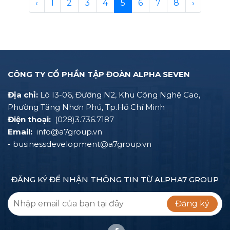
‹
1
2
3
4
5
6
7
8
›
CÔNG TY CỔ PHẦN TẬP ĐOÀN ALPHA SEVEN
Địa chỉ:
Lô I3-06, Đường N2, Khu Công Nghệ Cao,
Phường Tăng Nhơn Phú, Tp.Hồ Chí Minh
Điện thoại:
(028)3.736.7187
Email:
info@a7group.vn
- businessdevelopment@a7group.vn
ĐĂNG KÝ ĐỂ NHẬN THÔNG TIN TỪ ALPHA7 GROUP
Đăng ký