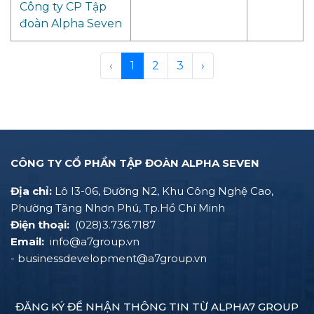
Công ty CP Tập
đoàn Alpha Seven
‹
1
2
3
›
CÔNG TY CỔ PHẦN TẬP ĐOÀN ALPHA SEVEN
Địa chỉ:
Lô I3-06, Đường N2, Khu Công Nghệ Cao,
Phường Tăng Nhơn Phú, Tp.Hồ Chí Minh
Điện thoại:
(028)3.736.7187
Email:
info@a7group.vn
- businessdevelopment@a7group.vn
ĐĂNG KÝ ĐỂ NHẬN THÔNG TIN TỪ ALPHA7 GROUP