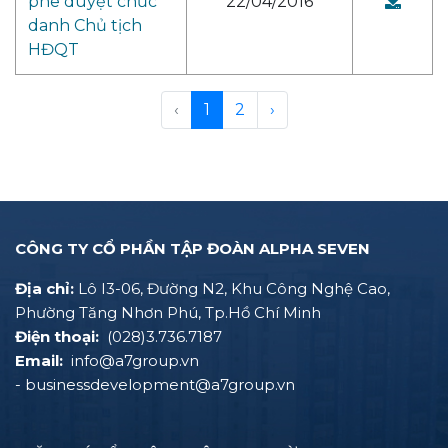
phê duyệt chức
22/04/2016
danh Chủ tịch
HĐQT
‹
1
2
›
CÔNG TY CỔ PHẦN TẬP ĐOÀN ALPHA SEVEN
Địa chỉ:
Lô I3-06, Đường N2, Khu Công Nghệ Cao,
Phường Tăng Nhơn Phú, Tp.Hồ Chí Minh
Điện thoại:
(028)3.736.7187
Email:
info@a7group.vn
- businessdevelopment@a7group.vn